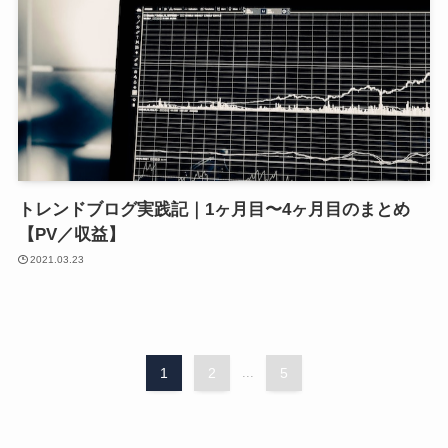
トレンドブログ実践記｜1ヶ月目〜4ヶ月目のまとめ
【PV／収益】
2021.03.23
1
2
...
5